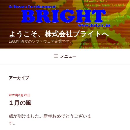
コ
ン
テ
ン
ツ
ようこそ、株式会社ブライトへ
へ
1983年設立のソフトウェア企業です。
ス
キ
メニュー
ッ
プ
アーカイブ
投
2023年1月23日
稿
１月の風
日:
歳が明けました。新年おめでとうございま
す。